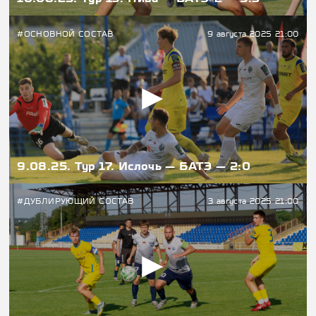
#ОСНОВНОЙ СОСТАВ
9 августа 2025 21:00
9.08.25. Тур 17. Ислочь — БАТЭ — 2:0
#ДУБЛИРУЮЩИЙ СОСТАВ
3 августа 2025 21:00