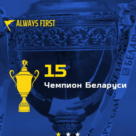
15
Чемпион Беларуси