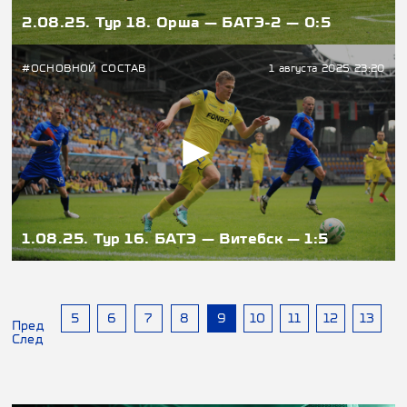
2.08.25. Тур 18. Орша — БАТЭ-2 — 0:5
#ОСНОВНОЙ СОСТАВ
1 августа 2025 23:20
1.08.25. Тур 16. БАТЭ — Витебск — 1:5
5
6
7
8
9
10
11
12
13
Пред
След