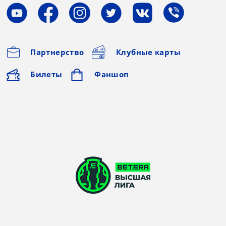
Партнерство
Клубные карты
Билеты
Фаншоп