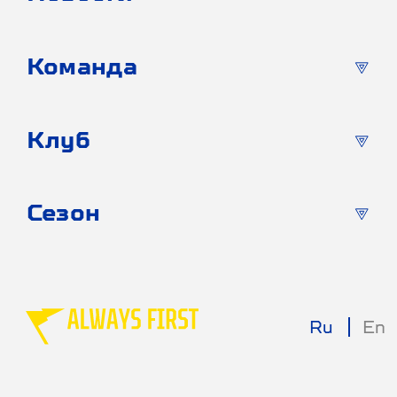
Команда
Клуб
Сезон
Ru
En