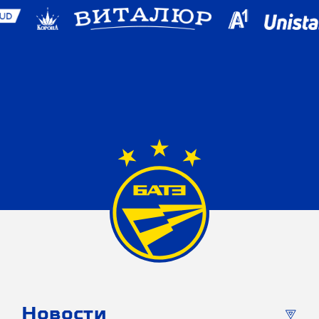
Новости