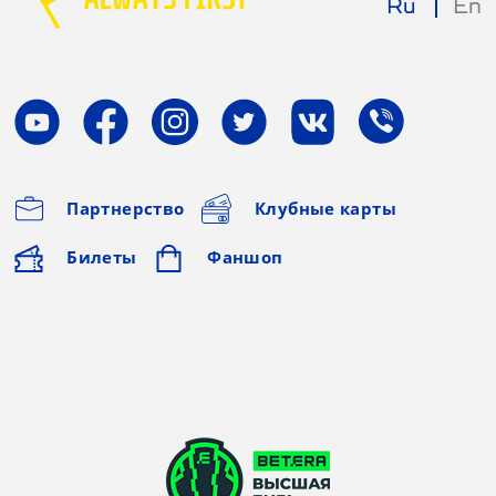
Ru
En
Партнерство
Клубные карты
Билеты
Фаншоп