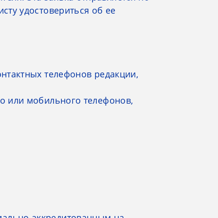
исту удостовериться об ее
онтактных телефонов редакции,
го или мобильного телефонов,
иально аккредитованным на