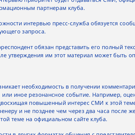
рмационным партнерам клуба.
ожности интервью пресс-служба обязуется сообщ
вующего запроса.
еспондент обязан представить его полный текст
ле утверждения им этот материал может быть о
зникает необходимость в получении комментари
о или иное резонансное событие. Например, оце
едвосхищая повышенный интерес СМИ к этой теме
ренеру и не позднее чем через два часа после 
той теме на официальном сайте клуба.
ости в других форматах общения с представител