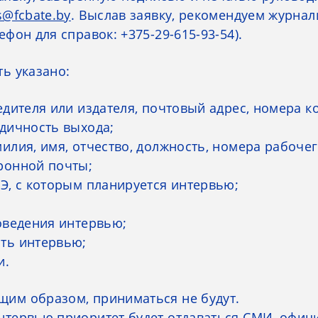
s@fcbate.by
. Выслав заявку, рекомендуем журнал
фон для справок: +375-29-615-93-54).
ь указано:
едителя или издателя, почтовый адрес, номера к
одичность выхода;
илия, имя, отчество, должность, номера рабоче
ронной почты;
Э, с которым планируется интервью;
оведения интервью;
ть интервью;
и.
им образом, приниматься не будут.
нтервью приоритет будет отдаваться СМИ, офиц