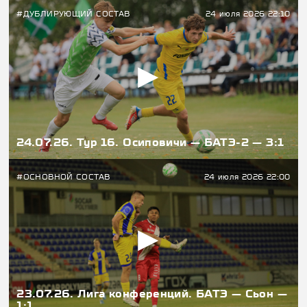
#ДУБЛИРУЮЩИЙ СОСТАВ
24 июля 2026 22:10
24.07.26. Тур 16. Осиповичи — БАТЭ-2 — 3:1
#ОСНОВНОЙ СОСТАВ
24 июля 2026 22:00
23.07.26. Лига конференций. БАТЭ — Сьон —
1:1