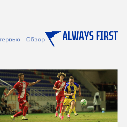
тервью
Обзор