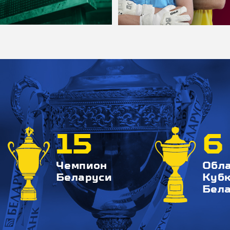
15
6
Чемпион
Обл
Беларуси
Куб
Бел