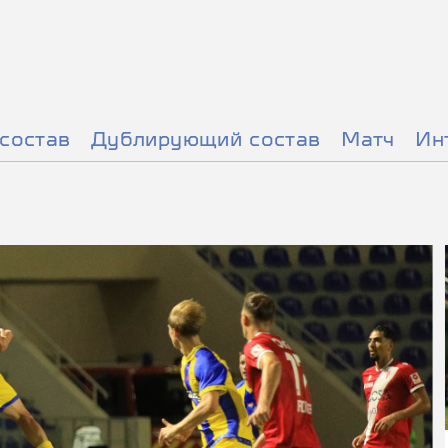
состав
Дублирующий состав
Матч
Ин