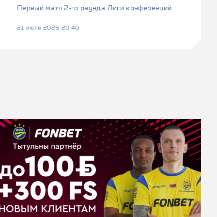
Первый матч 2-го раунда Лиги конференций.
21 июля 2026 20:40