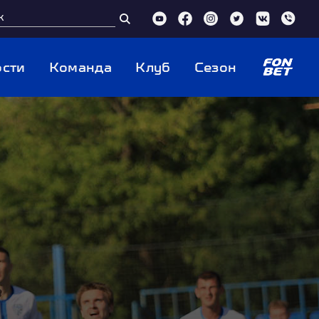
сти
Команда
Клуб
Сезон