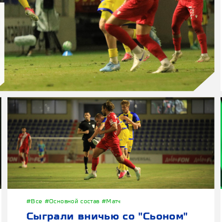
#Все
#Основной состав
#Матч
Сыграли вничью со "Сьоном"