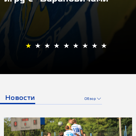
Новости
Обзор