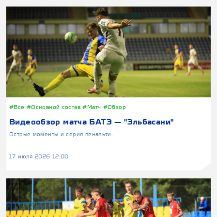
#Все
#Основной состав
#Матч
#Обзор
Видеообзор матча БАТЭ — "Эльбасани"
Острые моменты и серия пенальти.
17 июля 2026 12:00