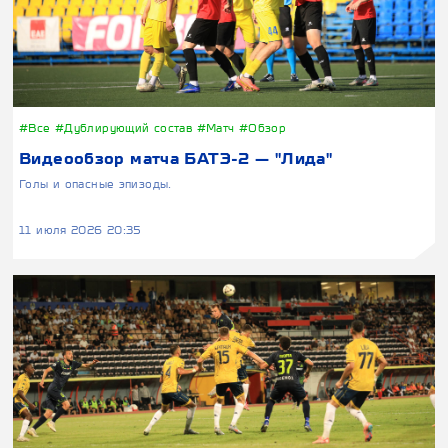
#Все
#Дублирующий состав
#Матч
#Обзор
Видеообзор матча БАТЭ-2 — "Лида"
Голы и опасные эпизоды.
11 июля 2026 20:35