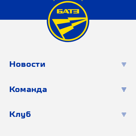
Новости
Команда
Клуб