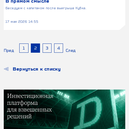
В прямом смысле
Беседуем с капитаном после выигрыша Кубка.
17 мая 2026 14:55
1
2
3
4
Пред
След
Вернуться к списку