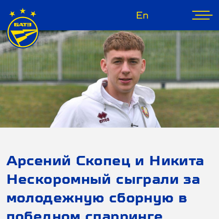
En
Арсений Скопец и Никита
Нескоромный сыграли за
молодежную сборную в
победном спарринге