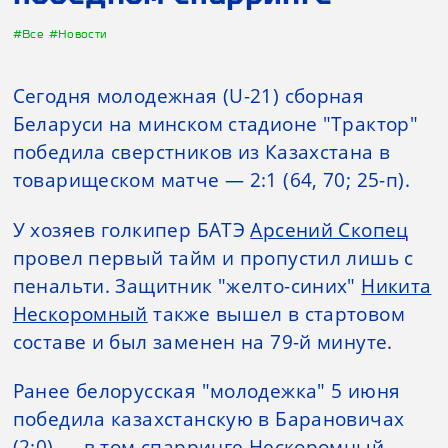
#Все
#Новости
Сегодня молодежная (U-21) сборная
Беларуси на минском стадионе "Трактор"
победила сверстников из Казахстана в
товарищеском матче — 2:1 (64, 70; 25-п).
У хозяев голкипер БАТЭ
Арсений Скопец
провел первый тайм и пропустил лишь с
пенальти. Защитник "желто-синих"
Никита
Нескоромный
также вышел в стартовом
составе и был заменен на 79-й минуте.
Ранее белорусская "молодежка" 5 июня
победила казахстанскую в Барановичах
(2:0) — в том спарринге Нескоромный