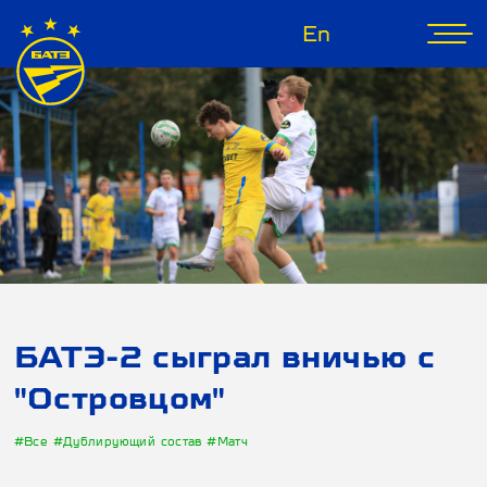
En
БАТЭ-2 сыграл вничью с
"Островцом"
#Все
#Дублирующий состав
#Матч