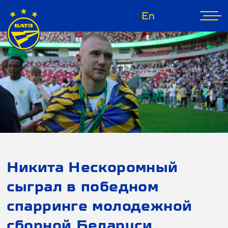
En
Никита Нескоромный
сыграл в победном
спарринге молодежной
сборной Беларуси