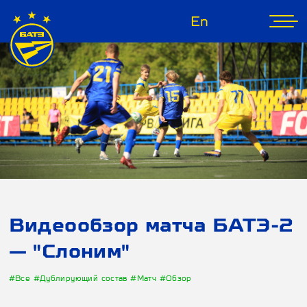
En
Видеообзор матча БАТЭ-2
— "Слоним"
#Все
#Дублирующий состав
#Матч
#Обзор