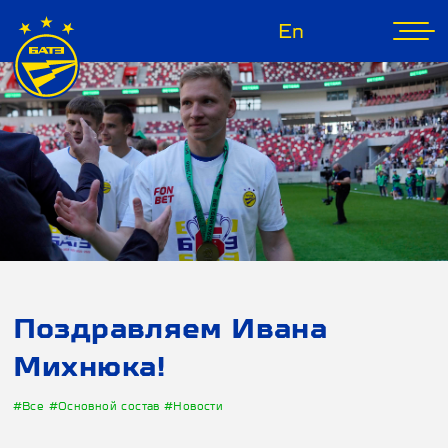
En
Поздравляем Ивана
Михнюка!
#Все
#Основной состав
#Новости