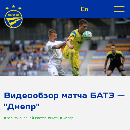
En
Видеообзор матча БАТЭ —
"Днепр"
#Все
#Основной состав
#Матч
#Обзор