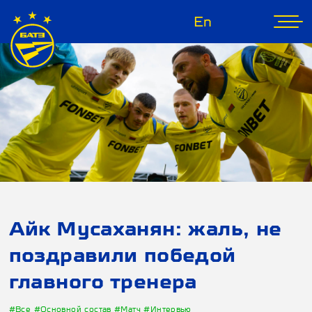
En
Айк Мусаханян: жаль, не
поздравили победой
главного тренера
#Все
#Основной состав
#Матч
#Интервью