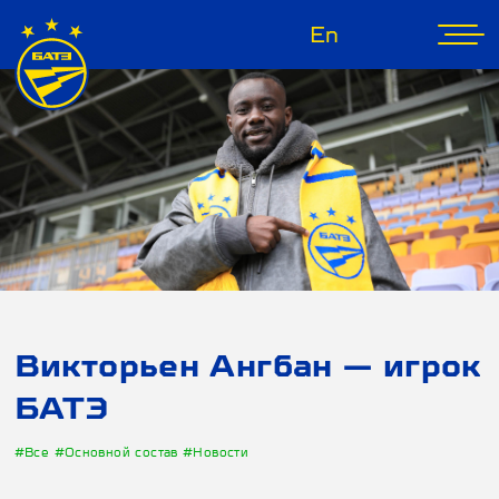
En
Викторьен Ангбан — игрок
БАТЭ
#Все
#Основной состав
#Новости