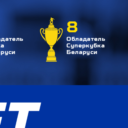
8
адатель
Обладатель
ка
Суперкубка
аруси
Беларуси