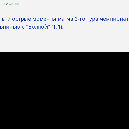
атч
#Обзор
 и острые моменты матча 3-го тура чемпионата
вничью с "Волной" (
1:1
).