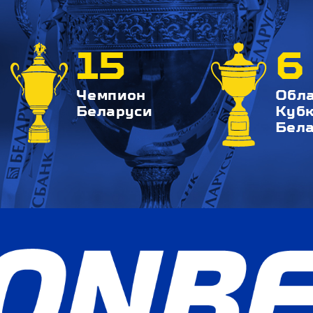
15
6
Чемпион
Обл
Беларуси
Куб
Бел