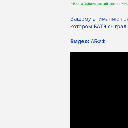
#Все
#Дублирующий состав
#М
Вашему вниманию голы
котором БАТЭ сыграл 
Видео:
АБФФ.