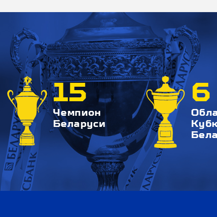
15
6
Чемпион
Обл
Беларуси
Куб
Бел