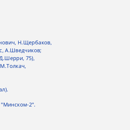
хнович, Н.Щербаков,
ас, А.Шведчиков;
Д.Шерри, 75),
 М.Толкач,
л).
 "Минском-2".