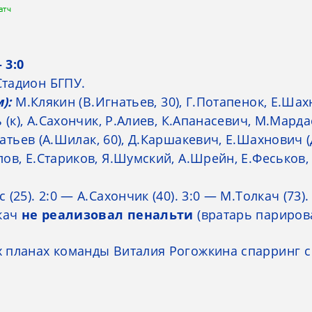
атч
 3:0
тадион БГПУ.
):
М.Клякин (В.Игнатьев, 30), Г.Потапенок, Е.Ша
 (к), А.Сахончик, Р.Алиев, К.Апанасевич, М.Мард
атьев (А.Шилак, 60), Д.Каршакевич, Е.Шахнович (
ов, Е.Стариков, Я.Шумский, А.Шрейн, Е.Феськов,
(25). 2:0 — А.Сахончик (40). 3:0 — М.Толкач (73).
лкач
не реализовал пенальти
(вратарь парирова
 планах команды Виталия Рогожкина спарринг с