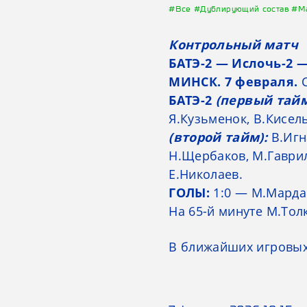
#Все
#Дублирующий состав
#М
Контрольный матч
БАТЭ-2 — Ислочь-2 —
МИНСК. 7 февраля.
С
БАТЭ-2
(первый тайм
Я.Кузьменок, В.Кисель
(второй тайм):
В.Игн
Н.Щербаков, М.Гаврил
Е.Николаев.
ГОЛЫ:
1:0 — М.Мардас 
На 65-й минуте М.То
В ближайших игровых