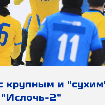
с крупным и "сухим
 "Ислочь-2"