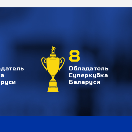
8
адатель
Обладатель
ка
Суперкубка
аруси
Беларуси