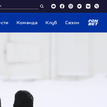
сти
Команда
Клуб
Сезон