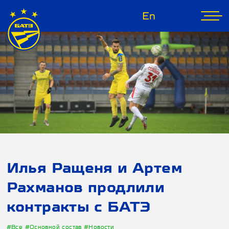
En
Илья Ращеня и Артем
Рахманов продлили
контракты с БАТЭ
#Все
#Основной состав
#Новости