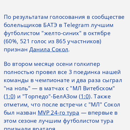
По результатам голосования в сообществе
болельщиков БАТЭ в Telegram лучшим
футболистом "желто-синих" в октябре
(60%, 521 голос из 865 участников)
признан
Данила Сокол
.
Во втором месяце осени голкипер
полностью провел все 3 поединка нашей
команды в чемпионате и два раза сыграл
"на ноль" — в матчах с "МЛ Витебском"
(
1:0
) и "Торпедо"-БелАЗом (
1:0
). Также
отметим, что после встречи с "МЛ" Сокол
был назван
MVP 24-го тура
— впервые в
этом сезоне лучшим футболистом тура
признали вратаря.