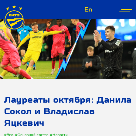
En
Лауреаты октября: Данила
Сокол и Владислав
Яцкевич
#Все
#Основной состав
#Новости