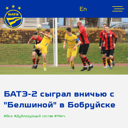
En
БАТЭ-2 сыграл вничью с
"Белшиной" в Бобруйске
#Все
#Дублирующий состав
#Матч