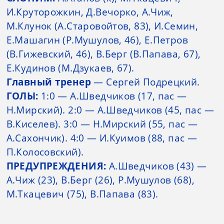
И.Круторожкин, Д.Вечорко, А.Чиж,
М.Клунок (А.Старовойтов, 83), И.Семин,
Е.Машагин (Р.Мушулов, 46), Е.Петров
(В.Гижевский, 46), В.Берг (В.Папава, 67),
Е.Кудинов (М.Дзукаев, 67).
Главный тренер
— Сергей Подрецкий.
ГОЛЫ:
1:0 — А.Шведчиков (17, пас —
Н.Мирский). 2:0 — А.Шведчиков (45, пас —
В.Киселев). 3:0 — Н.Мирский (55, пас —
А.Сахончик). 4:0 — И.Куимов (88, пас —
П.Колосовский).
ПРЕДУПРЕЖДЕНИЯ:
А.Шведчиков (43) —
А.Чиж (23), В.Берг (26), Р.Мушулов (68),
М.Ткацевич (75), В.Папава (83).