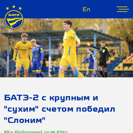
En
БАТЭ-2 с крупным и
"сухим" счетом победил
"Слоним"
#Все
#Дублирующий состав
#Матч