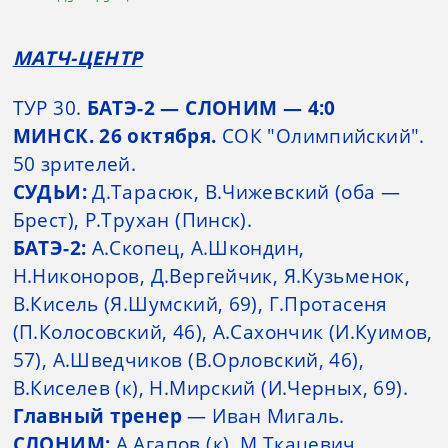
МАТЧ-ЦЕНТР
ТУР 30.
БАТЭ-2 — СЛОНИМ — 4:0
МИНСК. 26 октября.
СОК "Олимпийский".
50 зрителей.
СУДЬИ:
Д.Тарасюк, В.Чижевский (оба —
Брест), Р.Трухан (Пинск).
БАТЭ-2:
А.Скопец, А.Шкондин,
Н.Никоноров, Д.Вергейчик, Я.Кузьменок,
В.Кисель (Я.Шумский, 69), Г.Протасеня
(П.Колосовский, 46), А.Сахончик (И.Куимов,
57), А.Шведчиков (В.Орловский, 46),
В.Киселев (к), Н.Мирский (И.Черных, 69).
Главный тренер
— Иван Мигаль.
СЛОНИМ:
А.Агапов (к), М.Ткацевич,