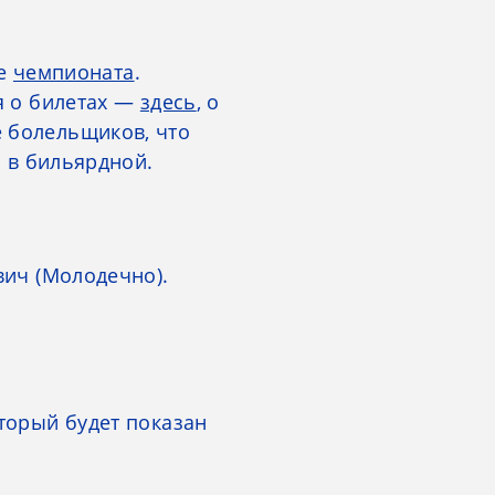
ре
чемпионата
.
я о билетах —
здесь
, о
 болельщиков, что
о в бильярдной.
вич (Молодечно).
торый будет показан