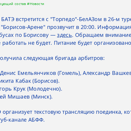
рующий состав
#Новости
, БАТЭ встретится с "Торпедо"-БелАЗом в 26-м ту
 "Борисов-Арене" прозвучит в 20:00. Информаци
бусах по Борисову —
здесь
. Обращаем внимание
е работать не будет. Питание будет организован
получила следующая бригада арбитров:
 Денис Емельянчиков (Гомель), Александр Вашке
кита Кабак (Борисов).
горь Крук (Молодечно).
ей Мишаев (Минск).
 организует текстовую трансляцию поединка, ко
туб-канале АБФФ.