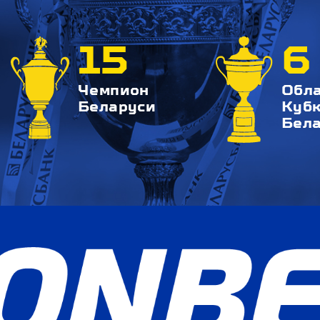
15
6
Чемпион
Обл
Беларуси
Куб
Бел