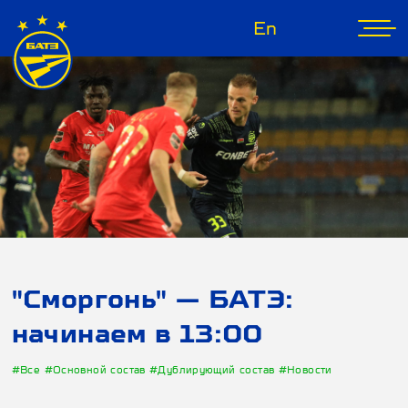
En
"Сморгонь" — БАТЭ:
начинаем в 13:00
#Все
#Основной состав
#Дублирующий состав
#Новости