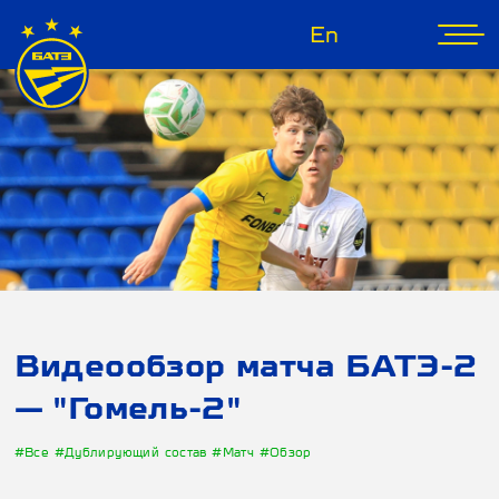
En
Видеообзор матча БАТЭ-2
— "Гомель-2"
#Все
#Дублирующий состав
#Матч
#Обзор