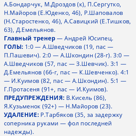
А.Бондарчук, М.Дроздов (к), П.Сергутко,
Н.Майоров (Е.Юденко, 46), Р.Шаповалов
(Н.Старостенко, 46), А.Савицкий (Е.Тишков,
63), Д.Емельянов.
Главный тренер
— Андрей Юсипец.
ГОЛЫ:
1:0 — А.Шведчиков (19, пас —
П.Пашевич). 2:0 — А.Шкондин (28-г). 3:0 —
А.Шведчиков (57, пас — З.Шевчик). 3:1 —
Д.Емельянов (66-г, пас — К.Шевченко). 4:1
— И.Куимов (82, пас — А.Шкондин). 5:1 —
Г.Протасеня (91+, пас — И.Куимов).
ПРЕДУПРЕЖДЕНИЯ:
В.Кисель (86),
Я.Кузьменок (92+) — Н.Майоров (23).
УДАЛЕНИЕ:
Р.Тарбяков (35, за задержку
соперника руками — фол последней
надежды).