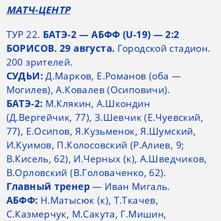
МАТЧ-ЦЕНТР
ТУР 22.
БАТЭ-2 — АБФФ (U-19) — 2:2
БОРИСОВ. 29 августа.
Городской стадион.
200 зрителей.
СУДЬИ:
Д.Марков, Е.Романов (оба —
Могилев), А.Ковалев (Осиповичи).
БАТЭ-2:
М.Клякин, А.Шкондин
(Д.Вергейчик, 77), З.Шевчик (Е.Чуевский,
77), Е.Осипов, Я.Кузьменок, Я.Шумский,
И.Куимов, П.Колосовский (Р.Алиев, 9;
В.Кисель, 62), И.Черных (к), А.Шведчиков,
В.Орловский (В.Головаченко, 62).
Главный тренер
— Иван Мигаль.
АБФФ:
Н.Матысюк (к), Т.Ткачев,
С.Казмерчук, М.Сакута, Г.Мишин,