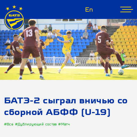
En
БАТЭ-2 сыграл вничью со
сборной АБФФ (U-19)
#Все
#Дублирующий состав
#Матч