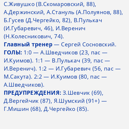
С.Живушко (В.Скомаровский, 88),
А.Держинский, А.Стануль (А.Полуянов, 88),
Б.Гусев (Д.Чергейко, 82), В.Пулькач
(И.Губаревич, 46), И.Веренич
(Н.Колесникович, 74).
Главный тренер
— Сергей Сосновский.
ГОЛЫ:
1:0 — А.Шведчиков (23, пас —
И.Куимов). 1:1 — В.Пулькач (39, пас —
И.Веренич). 1:2 — И.Губаревич (56, пас —
М.Сакута). 2:2 — И.Куимов (80, пас —
А.Шведчиков).
ПРЕДУПРЕЖДЕНИЯ:
З.Шевчик (69),
Д.Вергейчик (87), Я.Шумский (91+) —
Г.Мишин (68), Д.Чергейко (85).