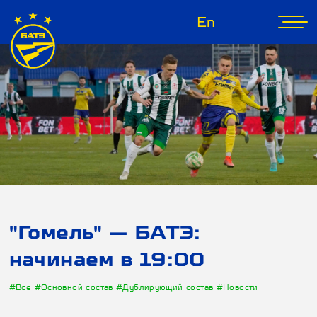
En
"Гомель" — БАТЭ:
начинаем в 19:00
#Все
#Основной состав
#Дублирующий состав
#Новости