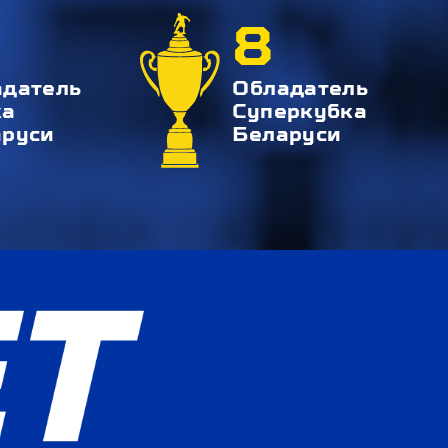
8
адатель
Обладатель
ка
Суперкубка
аруси
Беларуси