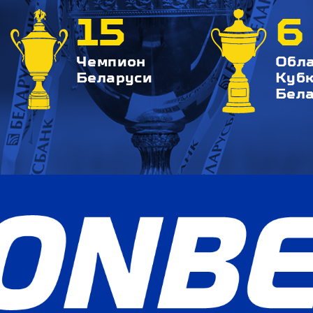
15
6
Чемпион
Обл
Беларуси
Куб
Бел