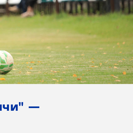
ичи" —