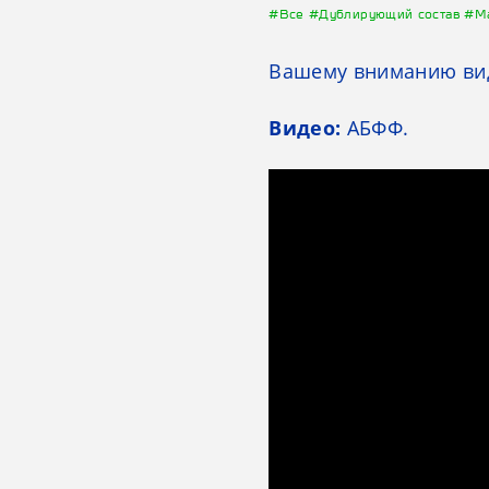
#Все
#Дублирующий состав
#М
Вашему вниманию виде
Видео:
АБФФ.