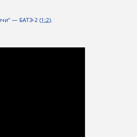
чи" — БАТЭ-2 (
1:2
).