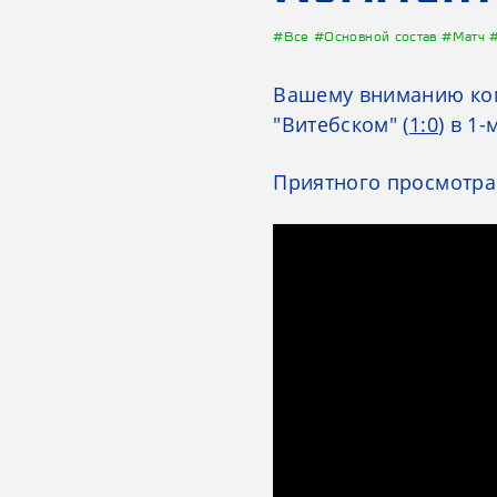
#Все
#Основной состав
#Матч
Вашему вниманию ко
"Витебском" (
1:0
) в 1
Приятного просмотра