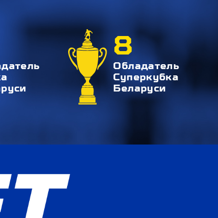
8
адатель
Обладатель
ка
Суперкубка
аруси
Беларуси