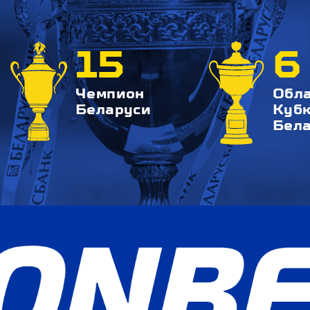
15
6
Чемпион
Обл
Беларуси
Куб
Бел