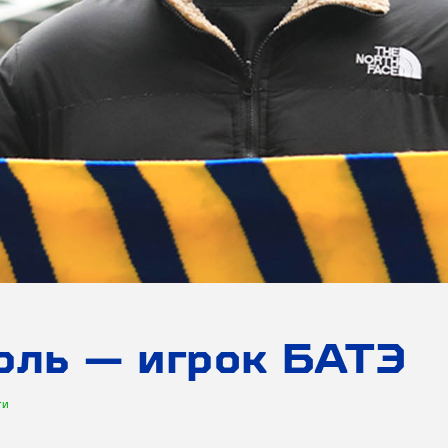
ль — игрок БАТЭ
ти