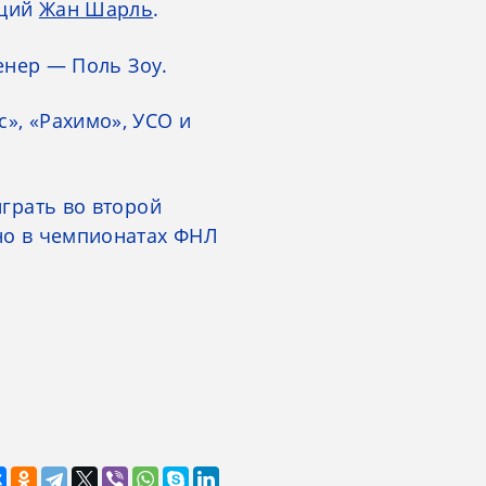
ющий
Жан Шарль
.
ренер — Поль Зоу.
», «Рахимо», УСО и
играть во второй
рно в чемпионатах ФНЛ