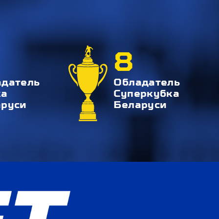
8
адатель
Обладатель
ка
Суперкубка
аруси
Беларуси