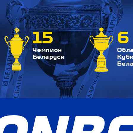
15
6
Чемпион
Обл
Беларуси
Куб
Бел