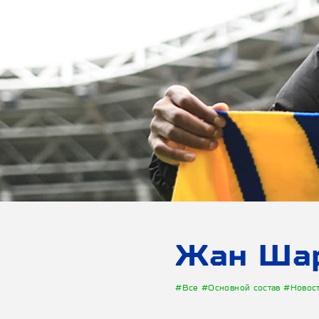
Жан Шар
#Все
#Основной состав
#Новос