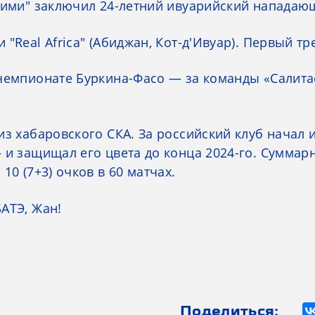
иними" заключил 24-летний ивуарийский напада
"Real Africa" (Абиджан, Кот-д'Ивуар). Первый т
чемпионате Буркина-Фасо — за команды «Салитас
из хабаровского СКА. За российский клуб начал 
 и защищал его цвета до конца 2024-го. Сумма
 10 (7+3) очков в 60 матчах.
АТЭ, Жан!
Поделиться: